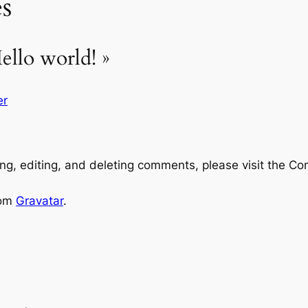
s
ello world! »
er
ng, editing, and deleting comments, please visit the C
rom
Gravatar
.